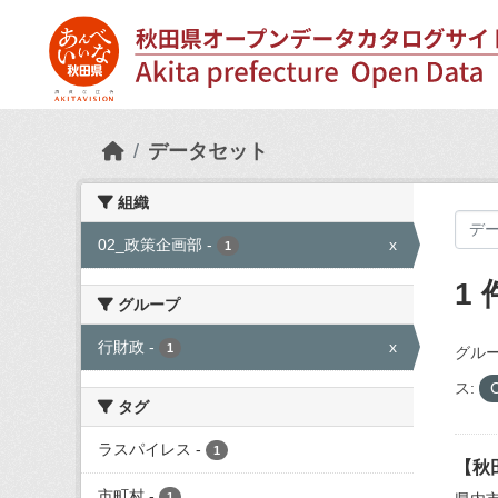
Skip to main content
データセット
組織
02_政策企画部
-
x
1
1
グループ
行財政
-
x
1
グルー
ス:
C
タグ
ラスパイレス
-
1
【秋
市町村
-
1