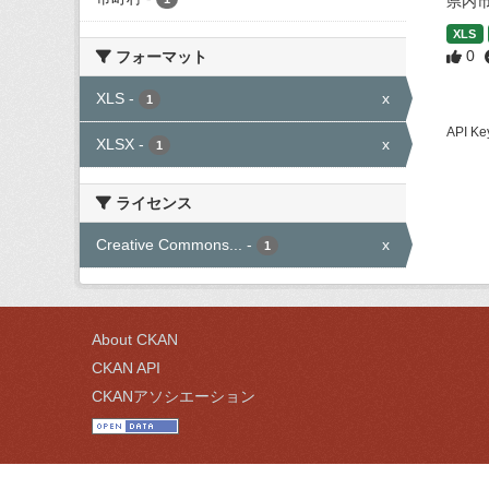
県内
XLS
0
フォーマット
XLS
-
x
1
API
XLSX
-
x
1
ライセンス
Creative Commons...
-
x
1
About CKAN
CKAN API
CKANアソシエーション