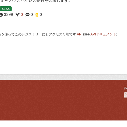
市町村のラスパイレス指数を公表します。
XLSX
3399
0
0
0
 Keyを使ってこのレジストリーにもアクセス可能です
API
(see
APIドキュメント
).
P