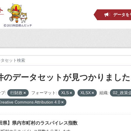
データを
 件のデータセットが見つかりました
プ:
行財政
フォーマット:
XLS
XLSX
組織:
02_政策
reative Commons Attribution 4.0
田県】県内市町村のラスパイレス指数