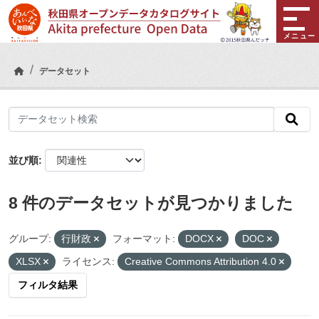
Skip to main content
メニュー
データセット
並び順
8 件のデータセットが見つかりました
グループ:
行財政
フォーマット:
DOCX
DOC
XLSX
ライセンス:
Creative Commons Attribution 4.0
フィルタ結果