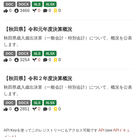
DOC
DOCX
XLS
XLSX
0
3466
0
0
0
【秋田県】令和元年度決算概況
秋田県歳入歳出決算（一般会計・特別会計）について、概況を公表
します。
DOC
DOCX
XLS
XLSX
0
3254
0
0
0
【秋田県】令和２年度決算概況
秋田県歳入歳出決算（一般会計・特別会計）について、概況を公表
します。
DOC
DOCX
XLS
XLSX
0
2851
0
0
0
API Keyを使ってこのレジストリーにもアクセス可能です
API
(see
APIドキュ
メント
).