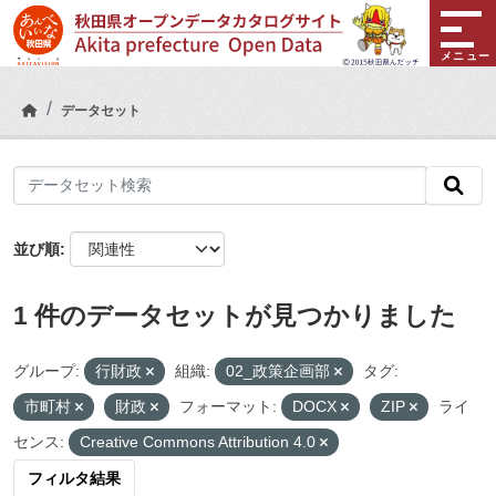
Skip to main content
メニュー
データセット
並び順
1 件のデータセットが見つかりました
グループ:
行財政
組織:
02_政策企画部
タグ:
市町村
財政
フォーマット:
DOCX
ZIP
ライ
センス:
Creative Commons Attribution 4.0
フィルタ結果