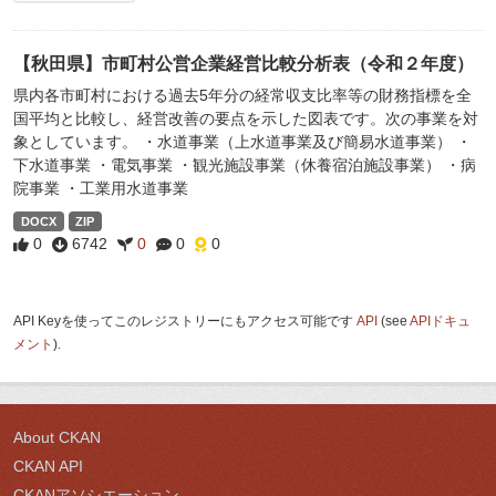
【秋田県】市町村公営企業経営比較分析表（令和２年度）
県内各市町村における過去5年分の経常収支比率等の財務指標を全
国平均と比較し、経営改善の要点を示した図表です。次の事業を対
象としています。 ・水道事業（上水道事業及び簡易水道事業） ・
下水道事業 ・電気事業 ・観光施設事業（休養宿泊施設事業） ・病
院事業 ・工業用水道事業
DOCX
ZIP
0
6742
0
0
0
API Keyを使ってこのレジストリーにもアクセス可能です
API
(see
APIドキュ
メント
).
About CKAN
CKAN API
CKANアソシエーション