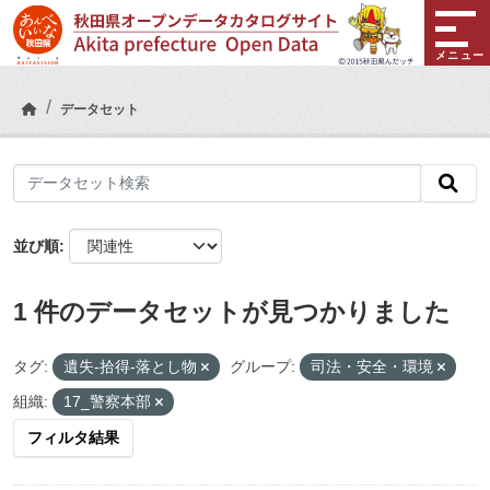
Skip to main content
メニュー
データセット
並び順
1 件のデータセットが見つかりました
タグ:
遺失-拾得-落とし物
グループ:
司法・安全・環境
組織:
17_警察本部
フィルタ結果