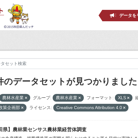
データを
 件のデータセットが見つかりました
農林水産業
グループ:
農林水産業
フォーマット:
XLS
_政策企画部
ライセンス:
Creative Commons Attribution 4.0
田県】農林業センサス農林業経営体調査