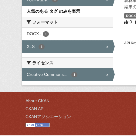
農林
結果
人気のある タグ のみを表示
DOCX
0
フォーマット
DOCX
-
1
API
XLS
-
x
1
ライセンス
Creative Commons...
-
x
1
About CKAN
CKAN API
CKANアソシエーション