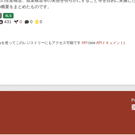
業の生産構造、就業構造等の実態を明らかにすること等を目的に実施し
の概要をまとめたものです。
XLS
431
0
0
0
 Keyを使ってこのレジストリーにもアクセス可能です
API
(see
APIドキュメント
).
P