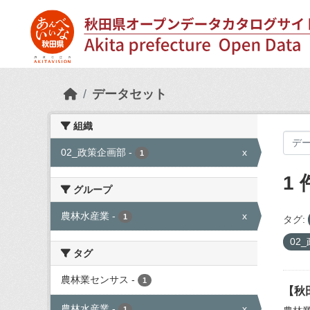
Skip to main content
データセット
組織
02_政策企画部
-
x
1
1
グループ
農林水産業
-
x
1
タグ:
02
タグ
農林業センサス
-
1
【秋
農林水産業
-
x
1