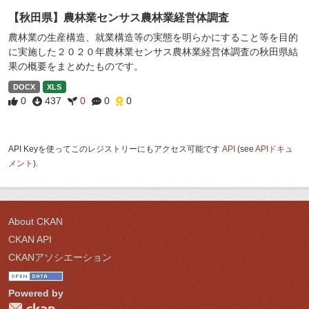
【秋田県】農林業センサス農林業経営体調査
農林業の生産構造、就業構造等の実態を明らかにすること等を目的
に実施した２０２０年農林業センサス農林業経営体調査の秋田県結
果の概要をまとめたものです。
DOCX
XLS
0
437
0
0
0
API Keyを使ってこのレジストリーにもアクセス可能です
API
(see
APIドキュ
メント
).
About CKAN
CKAN API
CKANアソシエーション
Powered by