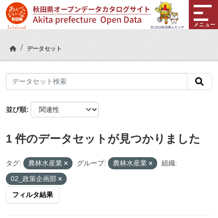
Skip to main content
メニュー
データセット
並び順
1 件のデータセットが見つかりました
タグ:
農林水産業
グループ:
農林水産業
組織:
02_政策企画部
フィルタ結果