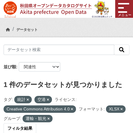
Skip to main content
メニュー
データセット
並び順
1 件のデータセットが見つかりました
タグ:
統計
空港
ライセンス:
Creative Commons Attribution 4.0
フォーマット:
XLSX
グループ:
運輸・観光
フィルタ結果