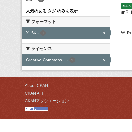
XLSX
人気のある タグ のみを表示
0
フォーマット
XLSX
-
x
API
1
ライセンス
Creative Commons...
-
x
1
About CKAN
CKAN API
CKANアソシエーション