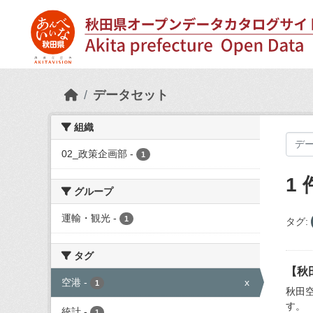
Skip to main content
データセット
組織
02_政策企画部
-
1
1
グループ
運輸・観光
-
1
タグ:
タグ
【秋
空港
-
x
1
秋田
す。
統計
-
1