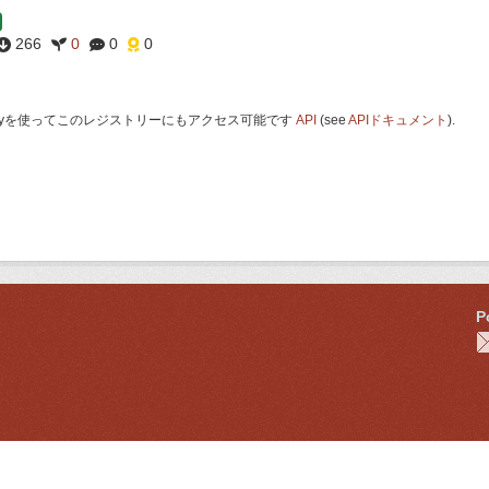
266
0
0
0
 Keyを使ってこのレジストリーにもアクセス可能です
API
(see
APIドキュメント
).
P