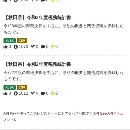
【秋田県】令和3年度税務統計書
令和3年度の県税決算を中心に、県税の概要と関係資料を収録した
ものです。
XLSX
CSV
0
1070
0
0
0
【秋田県】令和2年度税務統計書
令和2年度の県税決算を中心に、県税の概要と関係資料を収録した
ものです。
XLSX
CSV
0
1012
0
0
0
API Keyを使ってこのレジストリーにもアクセス可能です
API
(see
APIドキュ
メント
).