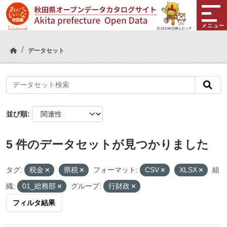
Skip to main content
メニュー
データセット
並び順
5 件のデータセットが見つかりました
タグ:
税金
県税
フォーマット:
CSV
XLSX
組
織:
01_総務部
グループ:
行財政
フィルタ結果