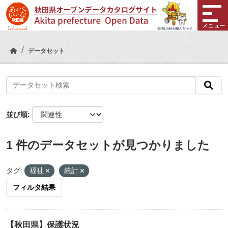
Skip to main content
メニュー
データセット
並び順
1 件のデータセットが見つかりました
タグ:
福祉
統計
フィルタ結果
【秋田県】保護状況