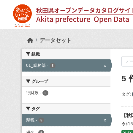
Skip to main content
データセット
組織
01_総務部
-
x
5
5
グループ
行財政
-
5
タグ:
タグ
【秋
県税
-
x
5
令和
税金
-
5
XLSX