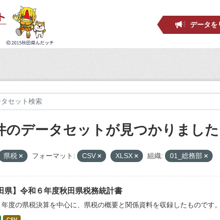
データを
 件のデータセットが見つかりました
県税
フォーマット:
CSV
XLSX
組織:
01_総務部
田県】令和６年度秋田県税務統計書
６年度の県税決算を中心に、県税の概要と関係資料を収録したものです
CSV