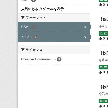
0
人気のある タグ のみを表示
フォーマット
【秋
令和
CSV
-
x
5
XLSX
XLSX
-
x
5
0
ライセンス
【秋
Creative Commons...
-
5
令和
XLSX
0
【秋
令和
XLSX
0