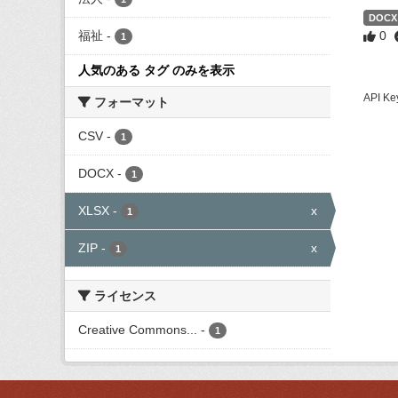
DOCX
福祉
-
0
1
人気のある タグ のみを表示
API
フォーマット
CSV
-
1
DOCX
-
1
XLSX
-
x
1
ZIP
-
x
1
ライセンス
Creative Commons...
-
1