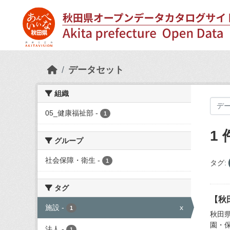
Skip to main content
データセット
組織
05_健康福祉部
-
1
1
グループ
社会保障・衛生
-
1
タグ:
タグ
【秋
施設
-
x
1
秋田
園・
法人
-
1