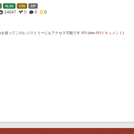
XLSX
CSV
ZIP
14047
0
0
0
 Keyを使ってこのレジストリーにもアクセス可能です
API
(see
APIドキュメント
).