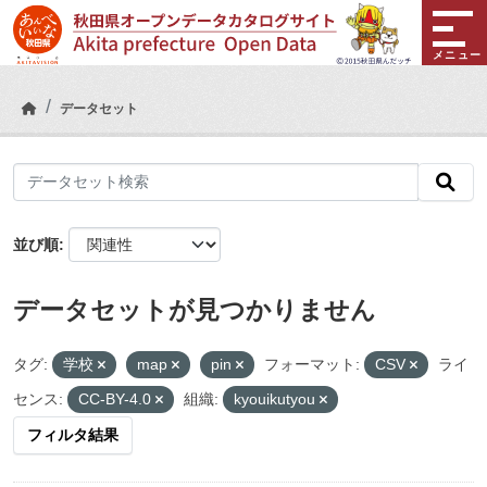
Skip to main content
メニュー
データセット
並び順
データセットが見つかりません
タグ:
学校
map
pin
フォーマット:
CSV
ライ
センス:
CC-BY-4.0
組織:
kyouikutyou
フィルタ結果