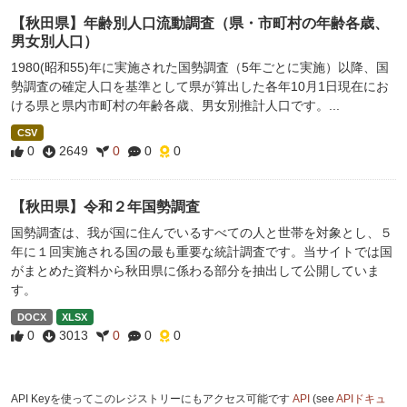
【秋田県】年齢別人口流動調査（県・市町村の年齢各歳、
男女別人口）
1980(昭和55)年に実施された国勢調査（5年ごとに実施）以降、国
勢調査の確定人口を基準として県が算出した各年10月1日現在にお
ける県と県内市町村の年齢各歳、男女別推計人口です。...
CSV
0
2649
0
0
0
【秋田県】令和２年国勢調査
国勢調査は、我が国に住んでいるすべての人と世帯を対象とし、５
年に１回実施される国の最も重要な統計調査です。当サイトでは国
がまとめた資料から秋田県に係わる部分を抽出して公開していま
す。
DOCX
XLSX
0
3013
0
0
0
API Keyを使ってこのレジストリーにもアクセス可能です
API
(see
APIドキュ