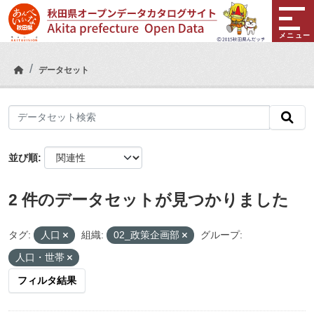
Skip to main content
メニュー
データセット
並び順
2 件のデータセットが見つかりました
タグ:
人口
組織:
02_政策企画部
グループ:
人口・世帯
フィルタ結果