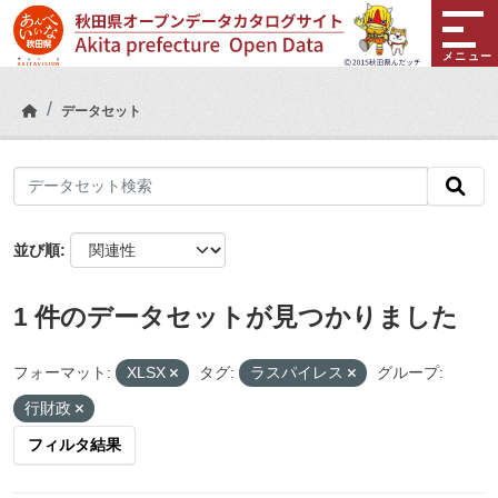
Skip to main content
メニュー
データセット
並び順
1 件のデータセットが見つかりました
フォーマット:
XLSX
タグ:
ラスパイレス
グループ:
行財政
フィルタ結果