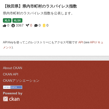
【秋田県】県内市町村のラスパイレス指数
県内市町村のラスパイレス指数を公表します。
XLS
XLSX
0
3367
0
0
0
API Keyを使ってこのレジストリーにもアクセス可能です
API
(see
APIドキュ
メント
).
About CKAN
CKAN API
CKANアソシエーション
Powered by