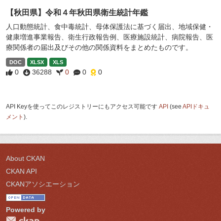
【秋田県】令和４年秋田県衛生統計年鑑
人口動態統計、食中毒統計、母体保護法に基づく届出、地域保健・
健康増進事業報告、衛生行政報告例、医療施設統計、病院報告、医
療関係者の届出及びその他の関係資料をまとめたものです。
DOC
XLSX
XLS
0
36288
0
0
0
API Keyを使ってこのレジストリーにもアクセス可能です
API
(see
APIドキュ
メント
).
About CKAN
CKAN API
CKANアソシエーション
Powered by