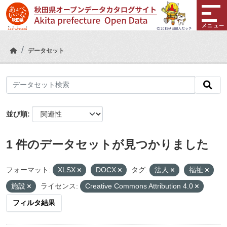
Skip to main content
メニュー
データセット
並び順
1 件のデータセットが見つかりました
フォーマット:
XLSX
DOCX
タグ:
法人
福祉
施設
ライセンス:
Creative Commons Attribution 4.0
フィルタ結果