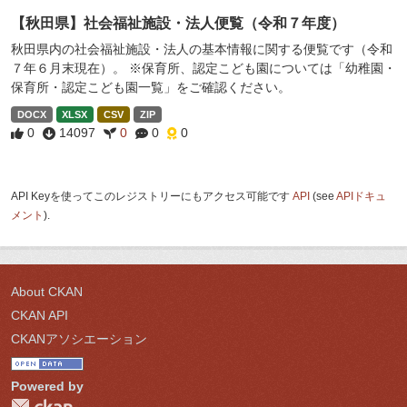
【秋田県】社会福祉施設・法人便覧（令和７年度）
秋田県内の社会福祉施設・法人の基本情報に関する便覧です（令和
７年６月末現在）。 ※保育所、認定こども園については「幼稚園・
保育所・認定こども園一覧」をご確認ください。
DOCX
XLSX
CSV
ZIP
0
14097
0
0
0
API Keyを使ってこのレジストリーにもアクセス可能です
API
(see
APIドキュ
メント
).
About CKAN
CKAN API
CKANアソシエーション
Powered by