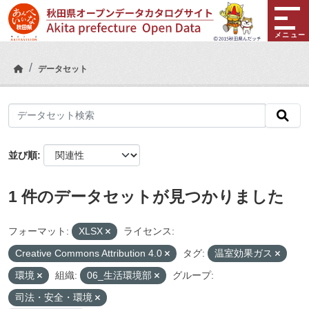
Skip to main content
メニュー
データセット
並び順
1 件のデータセットが見つかりました
フォーマット:
XLSX
ライセンス:
Creative Commons Attribution 4.0
タグ:
温室効果ガス
環境
組織:
06_生活環境部
グループ:
司法・安全・環境