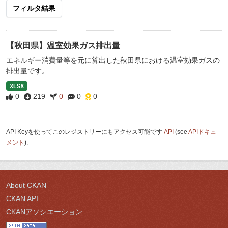
フィルタ結果
【秋田県】温室効果ガス排出量
エネルギー消費量等を元に算出した秋田県における温室効果ガスの
排出量です。
XLSX
0
219
0
0
0
API Keyを使ってこのレジストリーにもアクセス可能です
API
(see
APIドキュ
メント
).
About CKAN
CKAN API
CKANアソシエーション