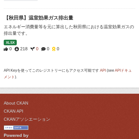
【秋田県】温室効果ガス排出量
エネルギー消費量等を元に算出した秋田県における温室効果ガスの
排出量です。
XLSX
0
218
0
0
0
API Keyを使ってこのレジストリーにもアクセス可能です
API
(see
APIドキュ
メント
).
About CKAN
CKAN API
CKANアソシエーション
Powered by