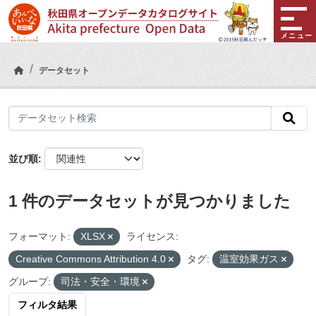
Skip to main content
メニュー
データセット
並び順
1 件のデータセットが見つかりました
フォーマット:
XLSX
ライセンス:
Creative Commons Attribution 4.0
タグ:
温室効果ガス
グループ:
司法・安全・環境
フィルタ結果