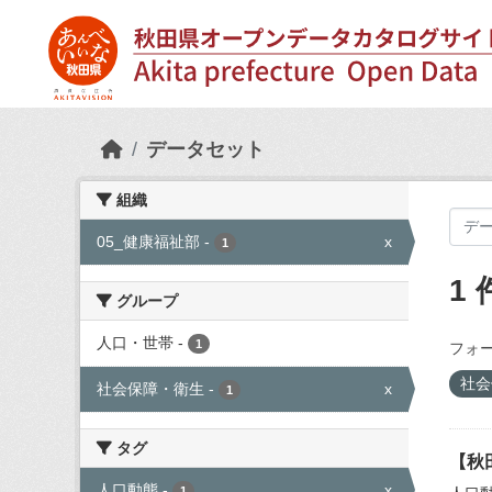
Skip to main content
データセット
組織
05_健康福祉部
-
x
1
1
グループ
人口・世帯
-
1
フォー
社会
社会保障・衛生
-
x
1
タグ
【秋
人口動態
-
x
1