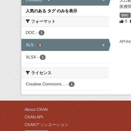
人口
医療
人気のある タグ のみを表示
DOC
0
フォーマット
DOC
-
1
API
XLS
-
x
1
XLSX
-
1
ライセンス
Creative Commons...
-
1
About CKAN
CKAN API
CKANアソシエーション