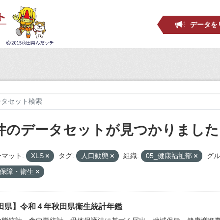
データを
 件のデータセットが見つかりました
マット:
XLS
タグ:
人口動態
組織:
05_健康福祉部
グル
保障・衛生
田県】令和４年秋田県衛生統計年鑑