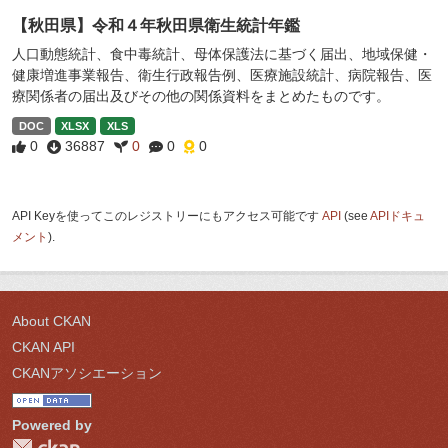
【秋田県】令和４年秋田県衛生統計年鑑
人口動態統計、食中毒統計、母体保護法に基づく届出、地域保健・
健康増進事業報告、衛生行政報告例、医療施設統計、病院報告、医
療関係者の届出及びその他の関係資料をまとめたものです。
DOC
XLSX
XLS
0
36887
0
0
0
API Keyを使ってこのレジストリーにもアクセス可能です
API
(see
APIドキュ
メント
).
About CKAN
CKAN API
CKANアソシエーション
Powered by