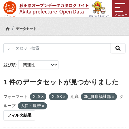
Skip to main content
メニュー
データセット
並び順
1 件のデータセットが見つかりました
フォーマット:
XLS
XLSX
組織:
05_健康福祉部
グ
ループ:
人口・世帯
フィルタ結果