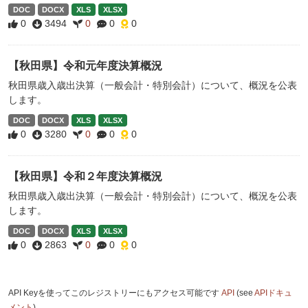
DOC
DOCX
XLS
XLSX
0
3494
0
0
0
【秋田県】令和元年度決算概況
秋田県歳入歳出決算（一般会計・特別会計）について、概況を公表
します。
DOC
DOCX
XLS
XLSX
0
3280
0
0
0
【秋田県】令和２年度決算概況
秋田県歳入歳出決算（一般会計・特別会計）について、概況を公表
します。
DOC
DOCX
XLS
XLSX
0
2863
0
0
0
API Keyを使ってこのレジストリーにもアクセス可能です
API
(see
APIドキュ
メント
).