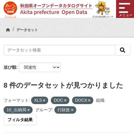
Skip to main content
メニュー
データセット
並び順
8 件のデータセットが見つかりました
フォーマット:
XLS
DOC
DOCX
組織:
10_出納局
グループ:
行財政
フィルタ結果