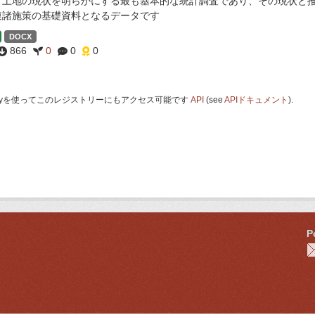
・土地の現状を明らかにする最も基本的な統計調査であり、その現状と
連諸施策の基礎資料となるデータです
DOCX
866
0
0
0
 Keyを使ってこのレジストリーにもアクセス可能です
API
(see
APIドキュメント
).
P