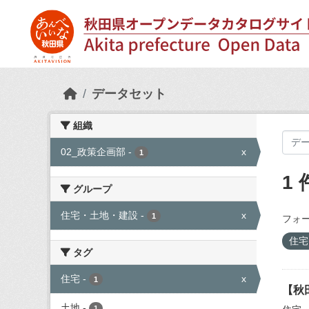
Skip to main content
データセット
組織
02_政策企画部
-
x
1
1
グループ
住宅・土地・建設
-
x
1
フォー
住宅
タグ
住宅
-
x
1
【秋
土地
-
1