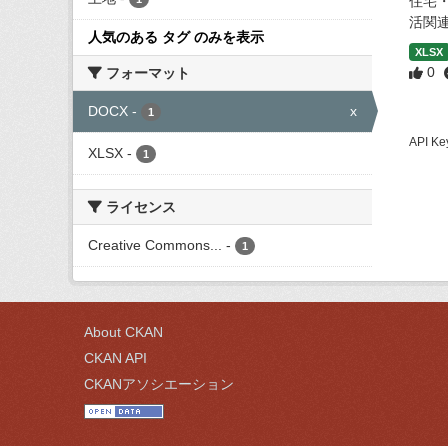
住宅
活関
人気のある タグ のみを表示
XLSX
0
フォーマット
DOCX
-
x
1
API
XLSX
-
1
ライセンス
Creative Commons...
-
1
About CKAN
CKAN API
CKANアソシエーション