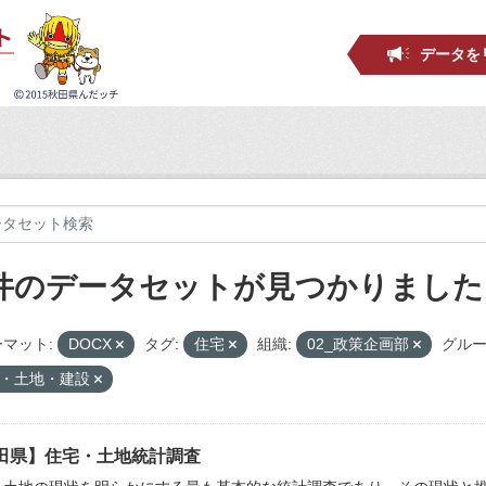
データを
 件のデータセットが見つかりました
マット:
DOCX
タグ:
住宅
組織:
02_政策企画部
グルー
・土地・建設
田県】住宅・土地統計調査