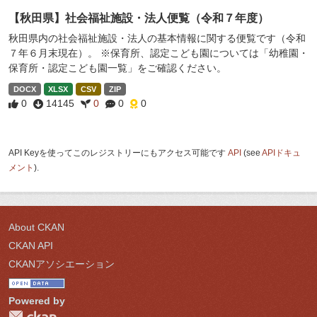
【秋田県】社会福祉施設・法人便覧（令和７年度）
秋田県内の社会福祉施設・法人の基本情報に関する便覧です（令和
７年６月末現在）。 ※保育所、認定こども園については「幼稚園・
保育所・認定こども園一覧」をご確認ください。
DOCX
XLSX
CSV
ZIP
0
14145
0
0
0
API Keyを使ってこのレジストリーにもアクセス可能です
API
(see
APIドキュ
メント
).
About CKAN
CKAN API
CKANアソシエーション
Powered by