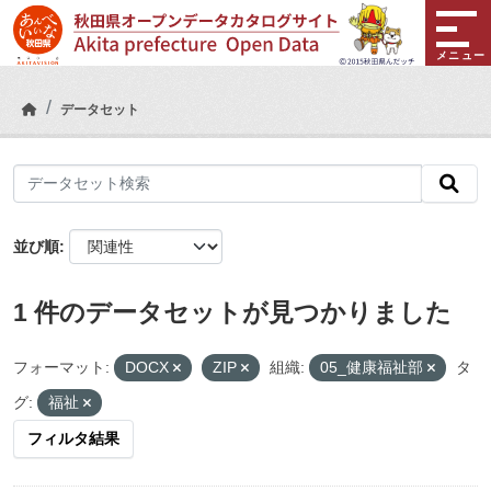
Skip to main content
メニュー
データセット
並び順
1 件のデータセットが見つかりました
フォーマット:
DOCX
ZIP
組織:
05_健康福祉部
タ
グ:
福祉
フィルタ結果