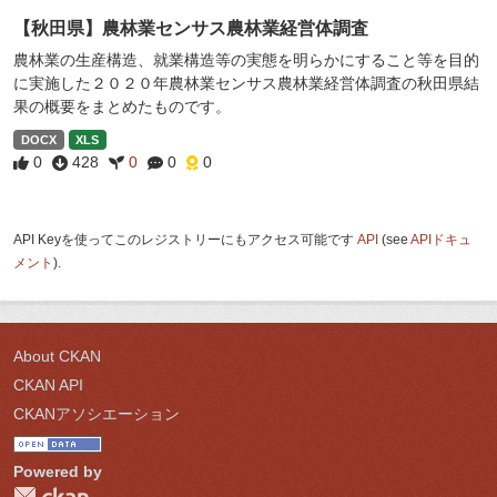
【秋田県】農林業センサス農林業経営体調査
農林業の生産構造、就業構造等の実態を明らかにすること等を目的
に実施した２０２０年農林業センサス農林業経営体調査の秋田県結
果の概要をまとめたものです。
DOCX
XLS
0
428
0
0
0
API Keyを使ってこのレジストリーにもアクセス可能です
API
(see
APIドキュ
メント
).
About CKAN
CKAN API
CKANアソシエーション
Powered by