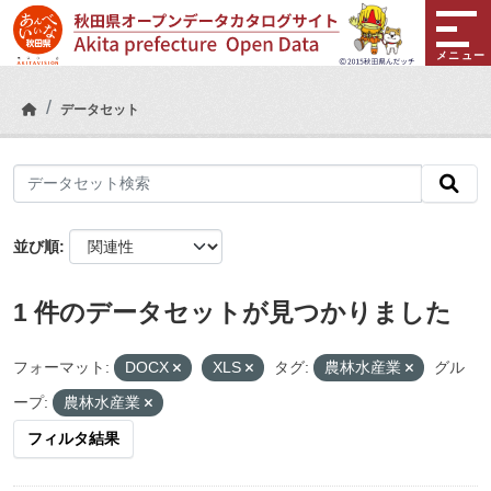
Skip to main content
メニュー
データセット
並び順
1 件のデータセットが見つかりました
フォーマット:
DOCX
XLS
タグ:
農林水産業
グル
ープ:
農林水産業
フィルタ結果