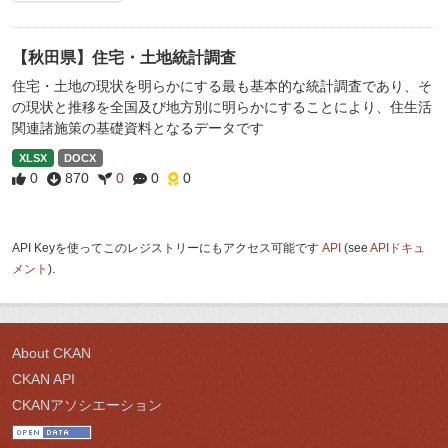
【秋田県】住宅・土地統計調査
住宅・土地の現状を明らかにする最も基本的な統計調査であり、そ
の現状と推移を全国及び地方別に明らかにすることにより、住生活
関連諸施策の基礎資料となるデータです
XLSX
DOCX
0
870
0
0
0
API Keyを使ってこのレジストリーにもアクセス可能です
API
(see
APIドキュ
メント
).
About CKAN
CKAN API
CKANアソシエーション