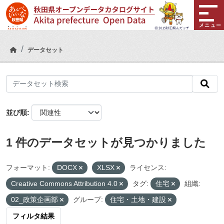
Skip to main content
メニュー
データセット
並び順
1 件のデータセットが見つかりました
フォーマット:
DOCX
XLSX
ライセンス:
Creative Commons Attribution 4.0
タグ:
住宅
組織:
02_政策企画部
グループ:
住宅・土地・建設
フィルタ結果