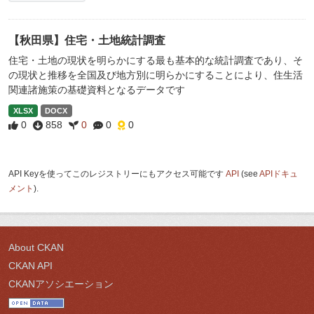
【秋田県】住宅・土地統計調査
住宅・土地の現状を明らかにする最も基本的な統計調査であり、そ
の現状と推移を全国及び地方別に明らかにすることにより、住生活
関連諸施策の基礎資料となるデータです
XLSX
DOCX
0
858
0
0
0
API Keyを使ってこのレジストリーにもアクセス可能です
API
(see
APIドキュ
メント
).
About CKAN
CKAN API
CKANアソシエーション