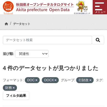
Skip to main content
メニュー
データセット
並び順
4 件のデータセットが見つかりました
フォーマット:
DOC
DOCX
グループ:
行財政
タグ:
財務
フィルタ結果