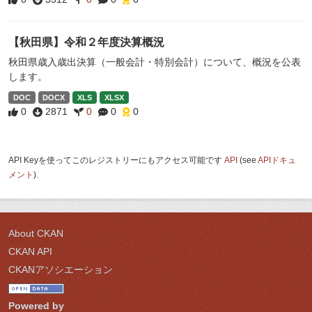
【秋田県】令和２年度決算概況
秋田県歳入歳出決算（一般会計・特別会計）について、概況を公表
します。
DOC
DOCX
XLS
XLSX
0
2871
0
0
0
API Keyを使ってこのレジストリーにもアクセス可能です
API
(see
APIドキュ
メント
).
About CKAN
CKAN API
CKANアソシエーション
Powered by