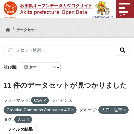
Skip to main content
メニュー
データセット
並び順
11 件のデータセットが見つかりました
フォーマット:
CSV
ライセンス:
Creative Commons Attribution 4.0
グループ:
人口・世帯
タグ:
人口
フィルタ結果