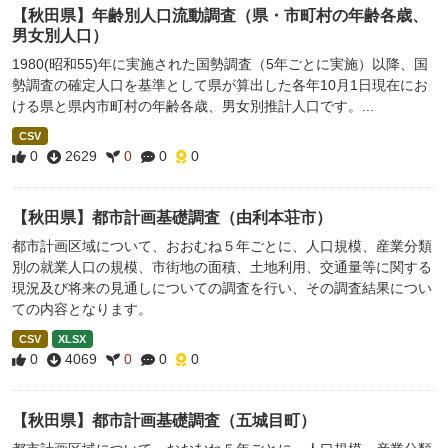
【秋田県】年齢別人口流動調査（県・市町村の年齢各歳、
男女別人口）
1980(昭和55)年に実施された国勢調査（5年ごとに実施）以降、国
勢調査の確定人口を基準として県が算出した各年10月1日現在にお
ける県と県内市町村の年齢各歳、男女別推計人口です。...
CSV
0
2629
0
0
0
【秋田県】都市計画基礎調査（由利本荘市）
都市計画区域について、おおむね５年ごとに、人口規模、産業分類
別の就業人口の規模、市街地の面積、土地利用、交通量等に関する
現況及び将来の見通しについての調査を行い、その調査結果につい
ての内容となります。
CSV
XLSX
0
4069
0
0
0
【秋田県】都市計画基礎調査（五城目町）