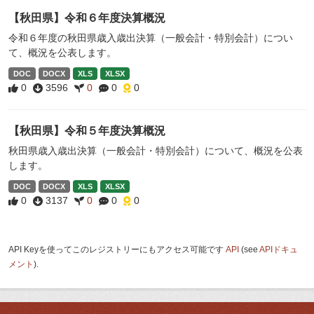
【秋田県】令和６年度決算概況
令和６年度の秋田県歳入歳出決算（一般会計・特別会計）につい
て、概況を公表します。
DOC
DOCX
XLS
XLSX
0
3596
0
0
0
【秋田県】令和５年度決算概況
秋田県歳入歳出決算（一般会計・特別会計）について、概況を公表
します。
DOC
DOCX
XLS
XLSX
0
3137
0
0
0
API Keyを使ってこのレジストリーにもアクセス可能です
API
(see
APIドキュ
メント
).