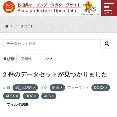
Skip to main content
メニュー
データセット
並び順
2 件のデータセットが見つかりました
組織:
10_出納局
タグ:
財政
フォーマット:
DOCX
XLSX
DOC
XLS
フィルタ結果