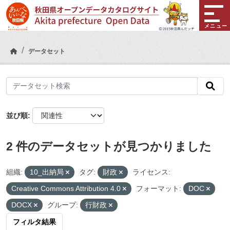
Skip to main content
メニュー
データセット
並び順
2 件のデータセットが見つかりました
組織:
10_出納局
タグ:
財政
ライセンス:
Creative Commons Attribution 4.0
フォーマット:
DOC
DOCX
グループ:
行財政
フィルタ結果