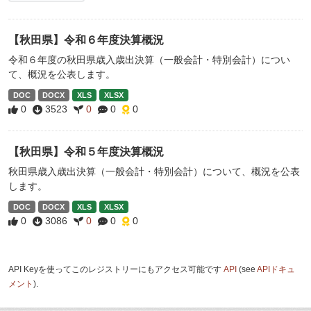
【秋田県】令和６年度決算概況
令和６年度の秋田県歳入歳出決算（一般会計・特別会計）につい
て、概況を公表します。
DOC
DOCX
XLS
XLSX
0
3523
0
0
0
【秋田県】令和５年度決算概況
秋田県歳入歳出決算（一般会計・特別会計）について、概況を公表
します。
DOC
DOCX
XLS
XLSX
0
3086
0
0
0
API Keyを使ってこのレジストリーにもアクセス可能です
API
(see
APIドキュ
メント
).