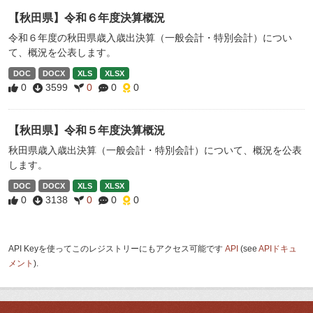
【秋田県】令和６年度決算概況
令和６年度の秋田県歳入歳出決算（一般会計・特別会計）につい
て、概況を公表します。
DOC
DOCX
XLS
XLSX
0
3599
0
0
0
【秋田県】令和５年度決算概況
秋田県歳入歳出決算（一般会計・特別会計）について、概況を公表
します。
DOC
DOCX
XLS
XLSX
0
3138
0
0
0
API Keyを使ってこのレジストリーにもアクセス可能です
API
(see
APIドキュ
メント
).