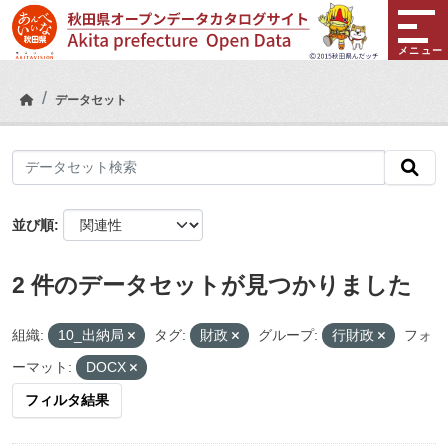
Skip to main content
メニュー
データセット
並び順
2 件のデータセットが見つかりました
組織:
10_出納局
タグ:
財政
グループ:
行財政
フォ
ーマット:
DOCX
フィルタ結果