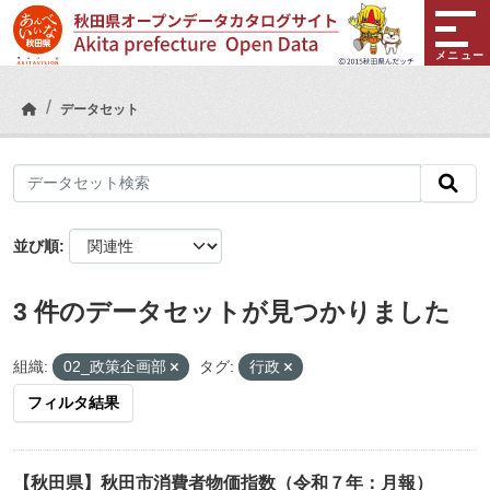
Skip to main content
メニュー
データセット
並び順
3 件のデータセットが見つかりました
組織:
02_政策企画部
タグ:
行政
フィルタ結果
【秋田県】秋田市消費者物価指数（令和７年：月報）