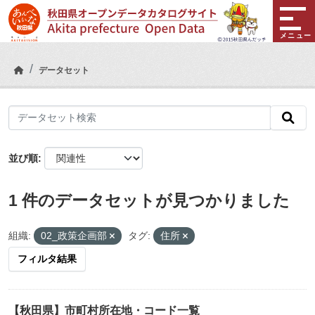
Skip to main content
メニュー
データセット
並び順
1 件のデータセットが見つかりました
組織:
02_政策企画部
タグ:
住所
フィルタ結果
【秋田県】市町村所在地・コード一覧