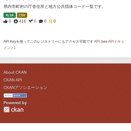
県内市町村の庁舎住所と地方公共団体コード一覧です。
XLSX
CSV
0
416
0
0
0
API Keyを使ってこのレジストリーにもアクセス可能です
API
(see
APIドキュ
メント
).
About CKAN
CKAN API
CKANアソシエーション
Powered by