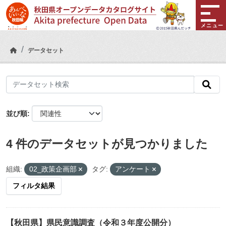
Skip to main content
メニュー
データセット
並び順
4 件のデータセットが見つかりました
組織:
02_政策企画部
タグ:
アンケート
フィルタ結果
【秋田県】県民意識調査（令和３年度公開分）