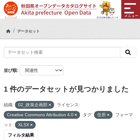
Skip to main content
メニュー
データセット
並び順
1 件のデータセットが見つかりました
組織:
02_政策企画部
ライセンス:
Creative Commons Attribution 4.0
タグ:
住所
フォーマ
ット:
XLSX
フィルタ結果