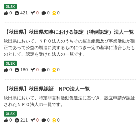
XLSX
0
421
0
0
0
【秋田県】秋田県知事における認定（特例認定）法人一覧
秋田県において、ＮＰＯ法人のうちその運営組織及び事業活動が適
正であって公益の増進に資するものにつき一定の基準に適合したも
のとして、認定を受けた法人の一覧です。
XLSX
0
180
0
0
0
【秋田県】秋田県認証 NPO法人一覧
秋田県において、特定非営利活動促進法に基づき、設立申請が認証
されたＮＰＯ法人の一覧です。
XLSX
0
211
0
0
0