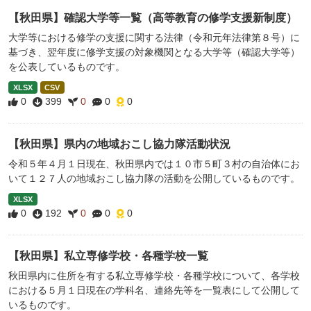
【秋田県】確認大学等一覧（高等教育の修学支援新制度）
大学等における修学の支援に関する法律（令和元年法律第８号）に
基づき、翌年度に修学支援の対象機関となる大学等（確認大学等）
を公表しているものです。
XLSX
CSV
0
399
0
0
0
【秋田県】県内の地域おこし協力隊活動状況
令和５年４月１日現在、秋田県内では１０市５町３村の自治体にお
いて１２７人の地域おこし協力隊の活動を公開しているものです。
XLSX
0
192
0
0
0
【秋田県】私立専修学校・各種学校一覧
秋田県内に住所を有する私立専修学校・各種学校について、各学校
における５月１日現在の学科名、連絡先等を一覧表にして公開して
いるものです。