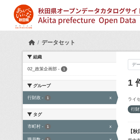
Skip to main content
データセット
組織
02_政策企画部
-
1
1
グループ
行財政
-
x
1
ライセ
行
タグ
市町村
-
x
1
【秋
職員数
-
x
1