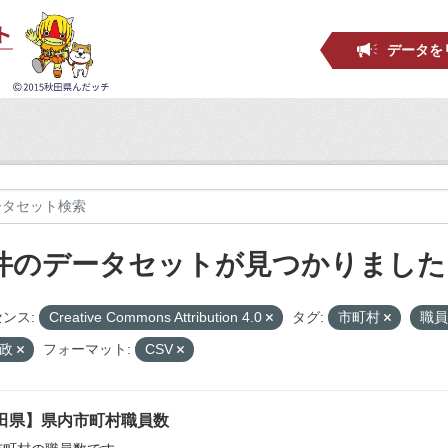
データを
 件のデータセットが見つかりました
ンス:
Creative Commons Attribution 4.0
タグ:
市町村
職
財政
フォーマット:
CSV
田県】県内市町村職員数