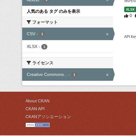
県内
XLSX
人気のある タグ のみを表示
0
フォーマット
CSV
-
x
1
API
XLSX
-
1
ライセンス
Creative Commons...
-
x
1
About CKAN
CKAN API
CKANアソシエーション