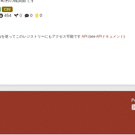
市町村の職員数です
CSV
454
0
0
0
 Keyを使ってこのレジストリーにもアクセス可能です
API
(see
APIドキュメント
).
P