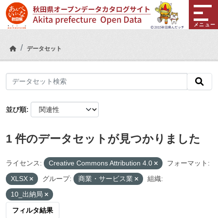
Skip to main content
メニュー
データセット
並び順
1 件のデータセットが見つかりました
ライセンス:
Creative Commons Attribution 4.0
フォーマット:
XLSX
グループ:
商業・サービス業
組織:
10_出納局
フィルタ結果