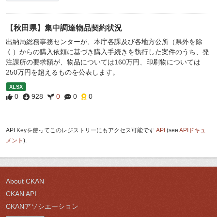
【秋田県】集中調達物品契約状況
出納局総務事務センターが、本庁各課及び各地方公所（県外を除
く）からの購入依頼に基づき購入手続きを執行した案件のうち、発
注課所の要求額が、物品については160万円、印刷物については
250万円を超えるものを公表します。
XLSX
0
928
0
0
0
API Keyを使ってこのレジストリーにもアクセス可能です
API
(see
APIドキュ
メント
).
About CKAN
CKAN API
CKANアソシエーション