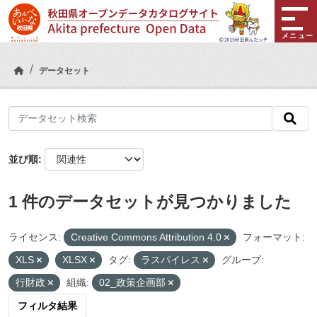
Skip to main content
メニュー
データセット
並び順
1 件のデータセットが見つかりました
ライセンス:
Creative Commons Attribution 4.0
フォーマット:
XLS
XLSX
タグ:
ラスパイレス
グループ:
行財政
組織:
02_政策企画部
フィルタ結果