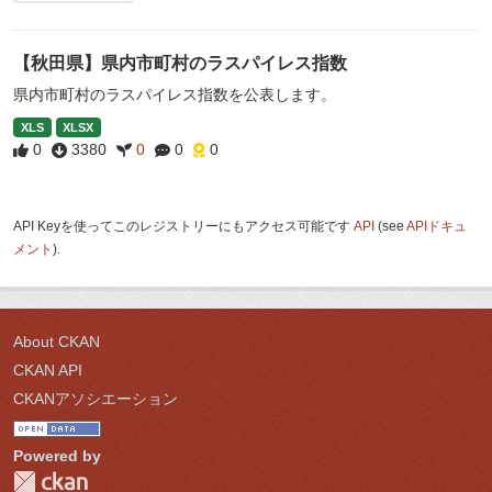
【秋田県】県内市町村のラスパイレス指数
県内市町村のラスパイレス指数を公表します。
XLS
XLSX
0
3380
0
0
0
API Keyを使ってこのレジストリーにもアクセス可能です
API
(see
APIドキュ
メント
).
About CKAN
CKAN API
CKANアソシエーション
Powered by