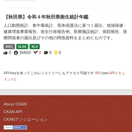
【秋田県】令和４年秋田県衛生統計年鑑
人口動態統計、食中毒統計、母体保護法に基づく届出、地域保健・
健康増進事業報告、衛生行政報告例、医療施設統計、病院報告、医
療関係者の届出及びその他の関係資料をまとめたものです。
DOC
XLSX
XLS
0
36850
0
0
0
API Keyを使ってこのレジストリーにもアクセス可能です
API
(see
APIドキュ
メント
).
About CKAN
CKAN API
CKANアソシエーション