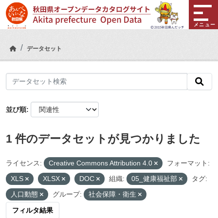
Skip to main content
メニュー
データセット
並び順
1 件のデータセットが見つかりました
ライセンス:
Creative Commons Attribution 4.0
フォーマット:
XLS
XLSX
DOC
組織:
05_健康福祉部
タグ:
人口動態
グループ:
社会保障・衛生
フィルタ結果