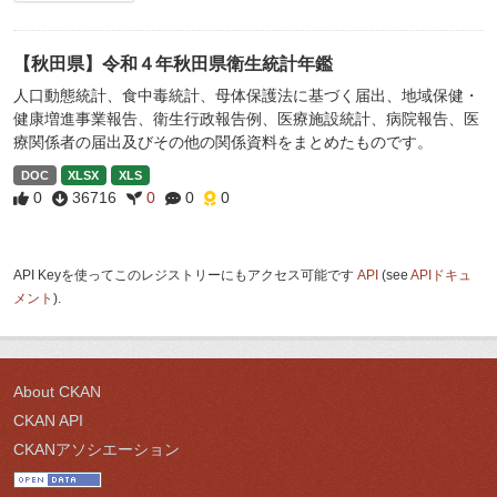
【秋田県】令和４年秋田県衛生統計年鑑
人口動態統計、食中毒統計、母体保護法に基づく届出、地域保健・
健康増進事業報告、衛生行政報告例、医療施設統計、病院報告、医
療関係者の届出及びその他の関係資料をまとめたものです。
DOC
XLSX
XLS
0
36716
0
0
0
API Keyを使ってこのレジストリーにもアクセス可能です
API
(see
APIドキュ
メント
).
About CKAN
CKAN API
CKANアソシエーション