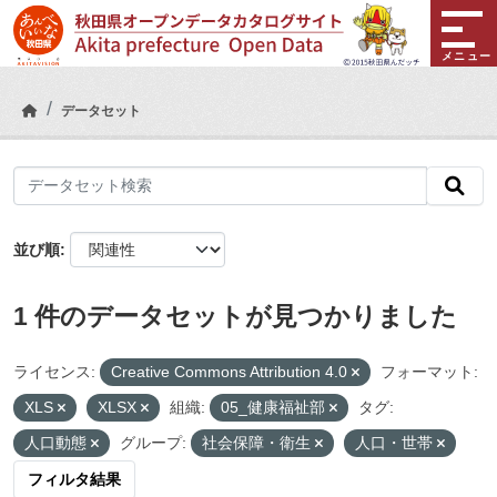
Skip to main content
メニュー
データセット
並び順
1 件のデータセットが見つかりました
ライセンス:
Creative Commons Attribution 4.0
フォーマット:
XLS
XLSX
組織:
05_健康福祉部
タグ:
人口動態
グループ:
社会保障・衛生
人口・世帯
フィルタ結果