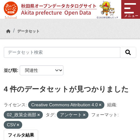
Skip to main content
メニュー
データセット
並び順
4 件のデータセットが見つかりました
ライセンス:
Creative Commons Attribution 4.0
組織:
02_政策企画部
タグ:
アンケート
フォーマット:
CSV
フィルタ結果