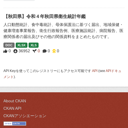
【秋田県】令和４年秋田県衛生統計年鑑
人口動態統計、食中毒統計、母体保護法に基づく届出、地域保健・
健康増進事業報告、衛生行政報告例、医療施設統計、病院報告、医
療関係者の届出及びその他の関係資料をまとめたものです。
DOC
XLSX
XLS
0
36952
0
0
0
API Keyを使ってこのレジストリーにもアクセス可能です
API
(see
APIドキュ
メント
).
About CKAN
CKAN API
CKANアソシエーション