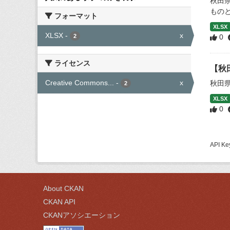
秋田
もの
フォーマット
XLSX
XLSX
-
x
2
0
ライセンス
【秋
Creative Commons...
-
x
秋田
2
XLSX
0
API
About CKAN
CKAN API
CKANアソシエーション