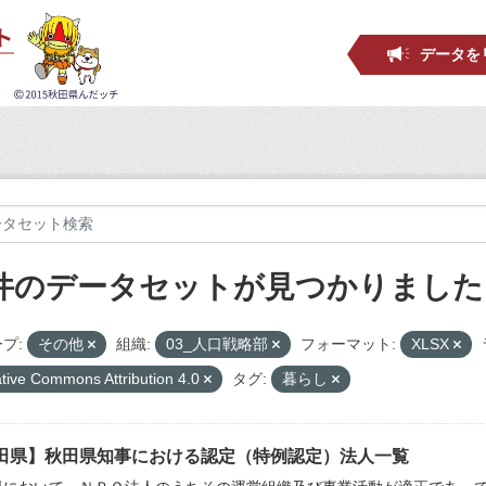
データを
 件のデータセットが見つかりました
プ:
その他
組織:
03_人口戦略部
フォーマット:
XLSX
tive Commons Attribution 4.0
タグ:
暮らし
田県】秋田県知事における認定（特例認定）法人一覧