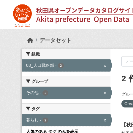
Skip to main content
データセット
組織
03_人口戦略部
-
x
2
2
グループ
その他
-
x
2
グルー
Crea
タグ
暮らし
-
x
2
【秋
人気のある タグ のみを表示