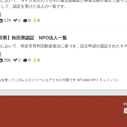
県において、ＮＰＯ法人のうちその運営組織及び事業活動が適正であっ
として、認定を受けた法人の一覧です。
179
0
0
0
田県】秋田県認証 NPO法人一覧
県において、特定非営利活動促進法に基づき、設立申請が認証されたＮ
206
0
0
0
 Keyを使ってこのレジストリーにもアクセス可能です
API
(see
APIドキュメント
).
P