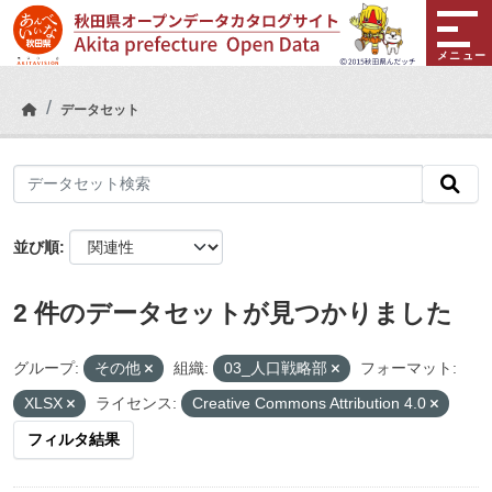
Skip to main content
メニュー
データセット
並び順
2 件のデータセットが見つかりました
グループ:
その他
組織:
03_人口戦略部
フォーマット:
XLSX
ライセンス:
Creative Commons Attribution 4.0
フィルタ結果