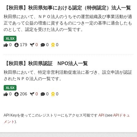
【秋田県】秋田県知事における認定（特例認定）法人一覧
秋田県において、ＮＰＯ法人のうちその運営組織及び事業活動が適
正であって公益の増進に資するものにつき一定の基準に適合したも
のとして、認定を受けた法人の一覧です。
XLSX
0
179
0
0
0
【秋田県】秋田県認証 NPO法人一覧
秋田県において、特定非営利活動促進法に基づき、設立申請が認証
されたＮＰＯ法人の一覧です。
XLSX
0
206
0
0
0
API Keyを使ってこのレジストリーにもアクセス可能です
API
(see
APIドキュ
メント
).