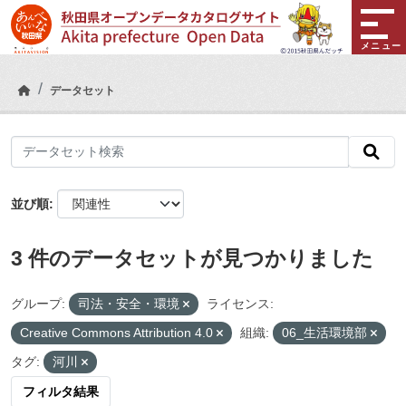
Skip to main content
メニュー
データセット
並び順
3 件のデータセットが見つかりました
グループ:
司法・安全・環境
ライセンス:
Creative Commons Attribution 4.0
組織:
06_生活環境部
タグ:
河川
フィルタ結果