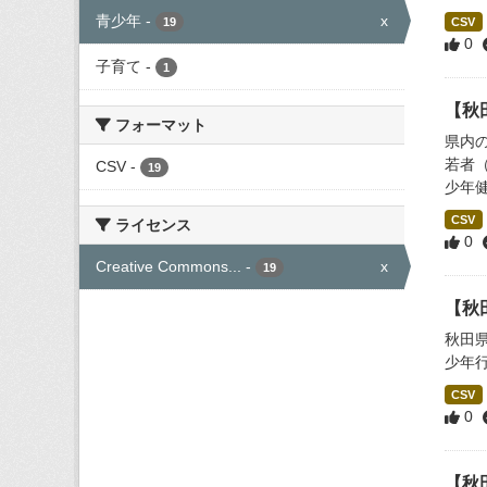
青少年
-
x
19
CSV
0
子育て
-
1
【秋
フォーマット
県内
若者
CSV
-
19
少年健
CSV
ライセンス
0
Creative Commons...
-
x
19
【秋
秋田
少年
CSV
0
【秋