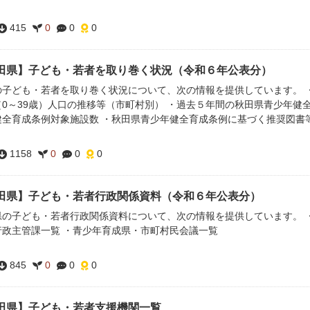
415
0
0
0
田県】子ども・若者を取り巻く状況（令和６年公表分）
の子ども・若者を取り巻く状況について、次の情報を提供しています。 ・
（0～39歳）人口の推移等（市町村別） ・過去５年間の秋田県青少年健
全育成条例対象施設数 ・秋田県青少年健全育成条例に基づく推奨図書等一
1158
0
0
0
田県】子ども・若者行政関係資料（令和６年公表分）
県の子ども・若者行政関係資料について、次の情報を提供しています。 ・
行政主管課一覧 ・青少年育成県・市町村民会議一覧
845
0
0
0
田県】子ども・若者支援機関一覧