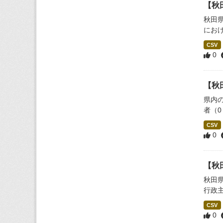
【秋
秋田
にお
CSV
0
【秋
県内
者（
CSV
0
【秋
秋田
行政
CSV
0