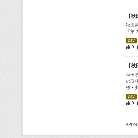
【秋
秋田
「第
CSV
0
【秋
秋田
の取
標・
CSV
0
API