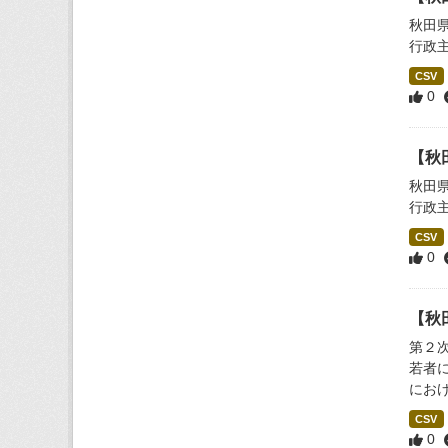
秋田
行政
CSV
0
【秋
秋田
行政
CSV
0
【秋
第２
若者
にお
CSV
0