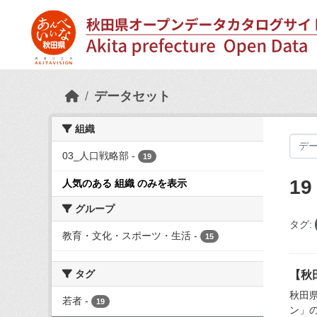
Skip to main content
データセット
組織
03_人口戦略部
-
19
1
人気のある 組織 のみを表示
グループ
タグ:
教育・文化・スポーツ・生活
-
15
タグ
【秋
秋田
若者
-
19
ン」