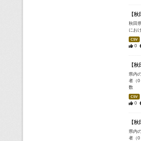
【秋
秋田
にお
CSV
0
【秋
県内
者（
数
CSV
0
【秋
県内
者（