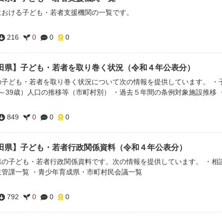
における子ども・若者支援機関の一覧です。
216
0
0
0
田県】子ども・若者を取り巻く状況（令和４年公表分）
の子ども・若者を取り巻く状況について次の情報を提供しています。 ・子
0～39歳）人口の推移等（市町村別） ・過去５年間の条例対象施設推移
849
0
0
0
田県】子ども・若者行政関係資料（令和４年公表分）
県の子ども・若者行政関係資料です。次の情報を提供しています。 ・相談
主管課一覧 ・青少年育成県・市町村民会議一覧
792
0
0
0