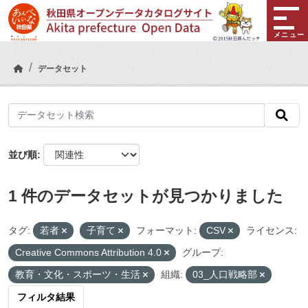
Skip to main content
メニュー
データセット
並び順
1 件のデータセットが見つかりました
タグ:
若者
子育て
フォーマット:
CSV
ライセンス:
Creative Commons Attribution 4.0
グループ:
教育・文化・スポーツ・生活
組織:
03_人口戦略部
フィルタ結果