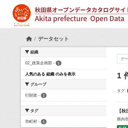
Skip to main content
データセット
組織
02_政策企画部
-
1
1
人気のある 組織 のみを表示
グループ
タグ:
行財政
-
1
タグ
【秋
県内
市町村
-
1
XLSX