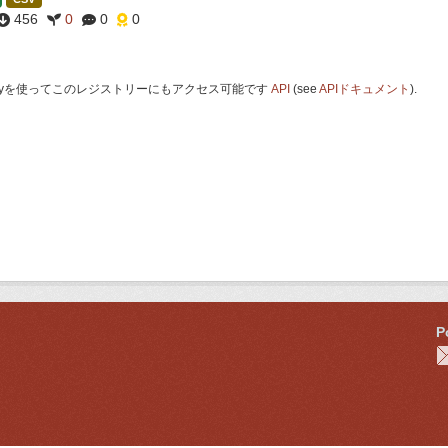
456
0
0
0
 Keyを使ってこのレジストリーにもアクセス可能です
API
(see
APIドキュメント
).
P