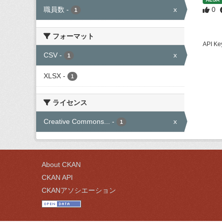
職員数
-
x
0
1
フォーマット
API
CSV
-
x
1
XLSX
-
1
ライセンス
Creative Commons...
-
x
1
About CKAN
CKAN API
CKANアソシエーション