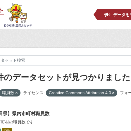
データを
 件のデータセットが見つかりました
職員数
ライセンス:
Creative Commons Attribution 4.0
フォー
田県】県内市町村職員数
市町村の職員数です
CSV